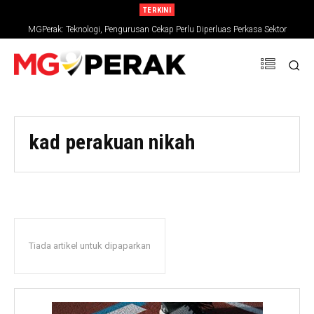
TERKINI
MGPerak: Teknologi, Pengurusan Cekap Perlu Diperluas Perkasa Sektor
Pertanian
kad perakuan nikah
Tiada artikel untuk dipaparkan