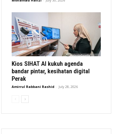
Mohamad Hafizi
-
July 30, 2026
Kios SIHAT AI kukuh agenda
bandar pintar, kesihatan digital
Perak
Amirrul Rabbani Rashid
-
July 28, 2026