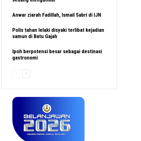
Anwar ziarah Fadillah, Ismail Sabri di IJN
Polis tahan lelaki disyaki terlibat kejadian
samun di Batu Gajah
Ipoh berpotensi besar sebagai destinasi
gastronomi