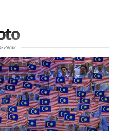
oto
G Perak