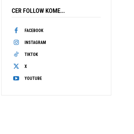
CER FOLLOW KOME...
asi Bersepadu Dadah: JPJ Perak Buru Peman
FACEBOOK
ilafiq Anuar
-
July 8, 2026
INSTAGRAM
TIKTOK
X
YOUTUBE