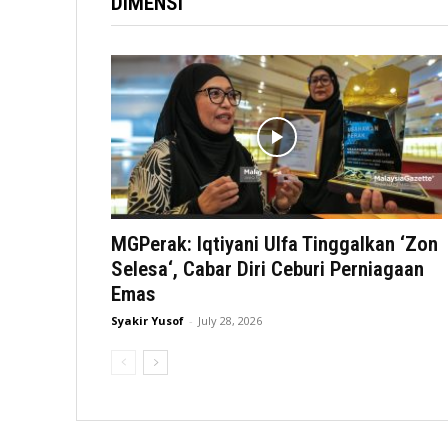
DIMENSI
MGPerak: Iqtiyani Ulfa Tinggalkan ‘Zon
Selesa‘, Cabar Diri Ceburi Perniagaan
Emas
Syakir Yusof
-
July 28, 2026