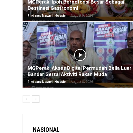
MGPerak: Ipoh Berpotensi Besar Sebagai
Destinasi Gastronomi
Firdaus Nazmi Hussin
-
August 9, 2026
MGPerak: Akses Digital Permudah Belia Luar
Bandar Sertai Aktiviti Rakan Muda
Firdaus Nazmi Hussin
-
August 8, 2026
NASIONAL