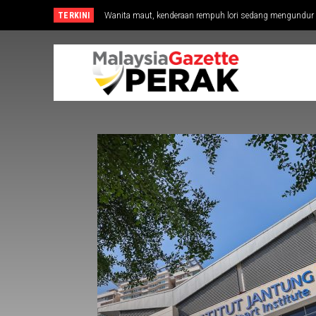
TERKINI
Wanita maut, kenderaan rempuh lori sedang mengundur
Anwar ziarah Fadillah, Ismail Sabri di IJN