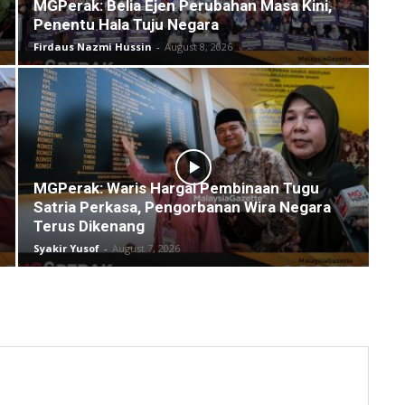
MGPerak: Belia Ejen Perubahan Masa Kini,
Penentu Hala Tuju Negara
Firdaus Nazmi Hussin
-
August 8, 2026
MGPerak: Waris Hargai Pembinaan Tugu
Satria Perkasa, Pengorbanan Wira Negara
Terus Dikenang
Syakir Yusof
-
August 7, 2026