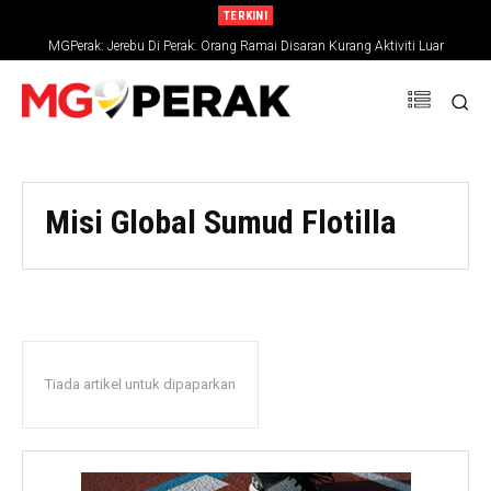
TERKINI
MGPerak: Jerebu Di Perak: Orang Ramai Disaran Kurang Aktiviti Luar
Misi Global Sumud Flotilla
Tiada artikel untuk dipaparkan