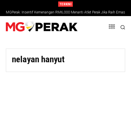
TERKINI
MGPerak: Insentif Kemenangan RM6,000 Menanti Atlet Perak Jika Raih Emas
SUKMA 2026
nelayan hanyut