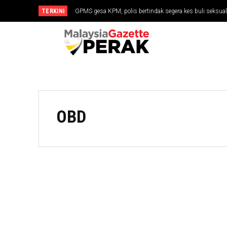
TERKINI
GPMS gesa KPM, polis bertindak segera kes buli seksua
OBD