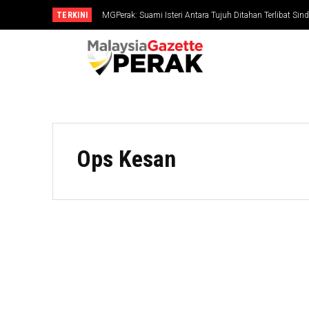
TERKINI
MGPerak: Suami Isteri Antara Tujuh Ditahan Terlibat Si
RM794,827
Ops Kesan