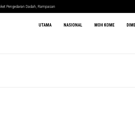
ndiket Pengedaran Dadah, Rampasan
UTAMA
NASIONAL
MOH KOME
DIM