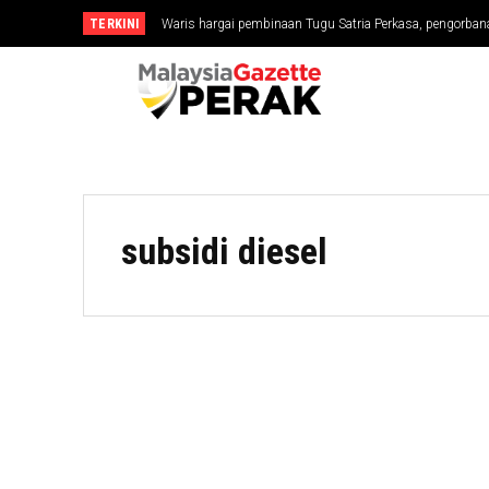
TERKINI
Waris hargai pembinaan Tugu Satria Perkasa, pengorbana
subsidi diesel