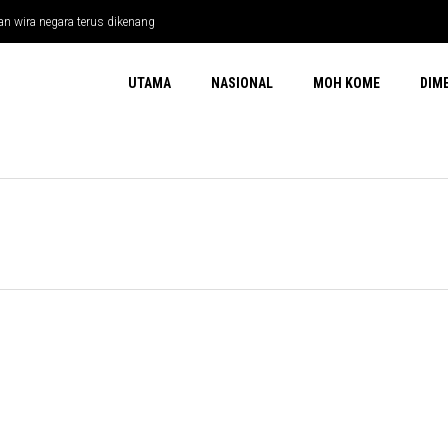
n wira negara terus dikenang
UTAMA
NASIONAL
MOH KOME
DIM