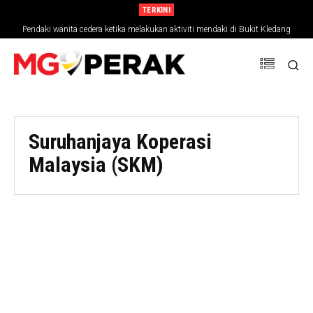
TERKINI
Pendaki wanita cedera ketika melakukan aktiviti mendaki di Bukit Kledang
Suruhanjaya Koperasi
Malaysia (SKM)