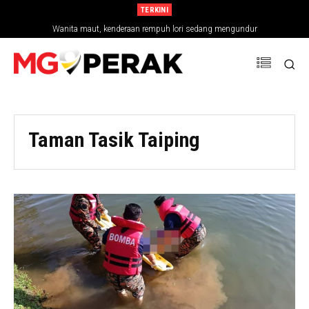
TERKINI
Wanita maut, kenderaan rempuh lori sedang mengundur
Taman Tasik Taiping