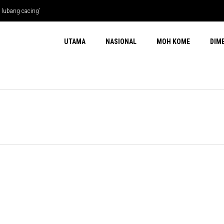
 lubang cacing’
UTAMA
NASIONAL
MOH KOME
DIM