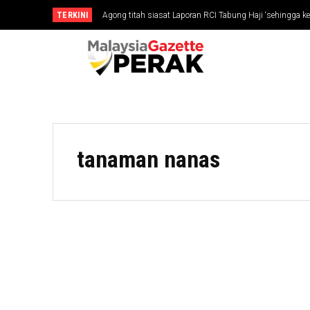
TERKINI
Agong titah siasat Laporan RCI Tabung Haji ‘sehingga ke
tanaman nanas