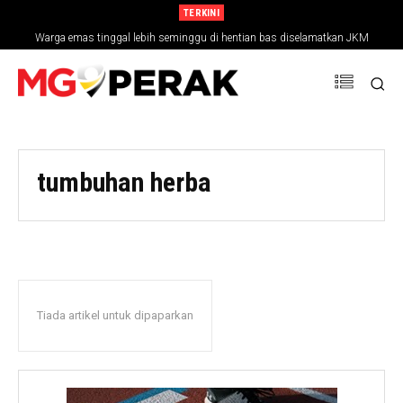
TERKINI
Warga emas tinggal lebih seminggu di hentian bas diselamatkan JKM
tumbuhan herba
Tiada artikel untuk dipaparkan