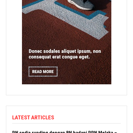
LATEST ARTICLES
PN sedia runding dengan BN hadapi PRN Melaka –