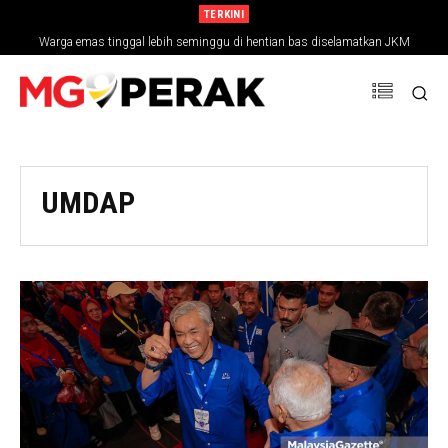
TERKINI
Warga emas tinggal lebih seminggu di hentian bas diselamatkan JKM
UMDAP