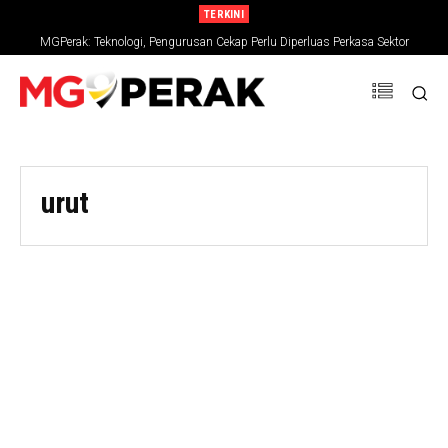
TERKINI
MGPerak: Teknologi, Pengurusan Cekap Perlu Diperluas Perkasa Sektor
Pertanian
urut