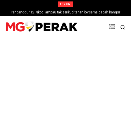
TERKINI
Penganggur 12 rekod lampau tak serik, ditahan bersama dadah hampir
RM30,000