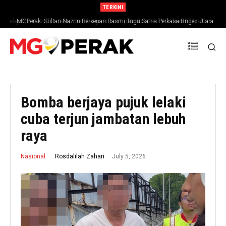
TERKINI
Jelajah 1 Rumah 1 Jalur Gemilang semarak patriotisme di 12 daerah Perak
MGPerak: Sultan Nazrin Berkenan Rasmi Tugu Satria Perkasa Briged Utara
PGA
Bomba berjaya pujuk lelaki
cuba terjun jambatan lebuh
raya
July 5, 2026
Rosdalilah Zahari
Nasional