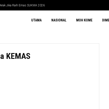
rak Jika Raih Emas SUKMA 2026
6 Juta
UTAMA
NASIONAL
MOH KOME
DIM
bika KEMAS