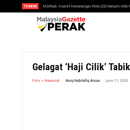
TERKINI
MGPerak: Insentif Kemenangan RM6,000 Menanti Atlet Pe
MGPerak: Op Bersepadu Khazanah: Rampasan RM56.8
Gelagat ‘Haji Cilik’ Ta
Aniq Nabilafiq Anuar
Foto
Nasional
June 11, 2026