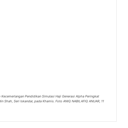
m Kecemerlangan Pendidikan Simulasi Haji Generasi Alpha Peringkat
din Shah, Seri Iskandar, pada Khamis. Foto ANIQ NABILAFIQ ANUAR, 11