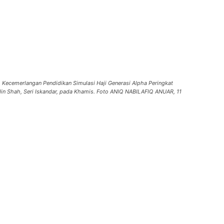
m Kecemerlangan Pendidikan Simulasi Haji Generasi Alpha Peringkat
din Shah, Seri Iskandar, pada Khamis. Foto ANIQ NABILAFIQ ANUAR, 11