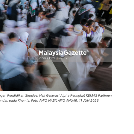
ngan Pendidikan Simulasi Haji Generasi Alpha Peringkat KEMAS Parlimen
Iskandar, pada Khamis. Foto ANIQ NABILAFIQ ANUAR, 11 JUN 2026.