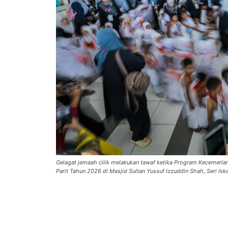
Gelagat jemaah cilik melakukan tawaf ketika Program Kecemerla
Parit Tahun 2026 di Masjid Sultan Yussuf Izzuddin Shah, Seri 