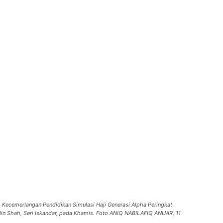
m Kecemerlangan Pendidikan Simulasi Haji Generasi Alpha Peringkat
din Shah, Seri Iskandar, pada Khamis. Foto ANIQ NABILAFIQ ANUAR, 11