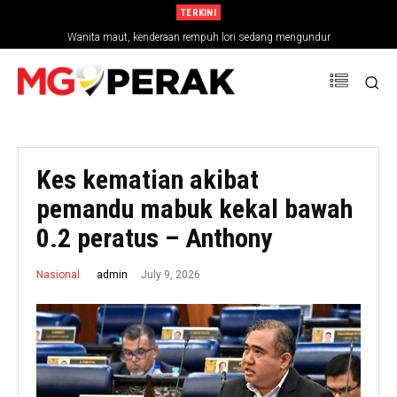
TERKINI
Wanita maut, kenderaan rempuh lori sedang mengundur
Kes kematian akibat
pemandu mabuk kekal bawah
0.2 peratus – Anthony
July 9, 2026
admin
Nasional