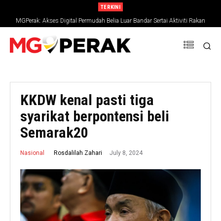
TERKINI
MGPerak: Akses Digital Permudah Belia Luar Bandar Sertai Aktiviti Rakan
Muda
KKDW kenal pasti tiga
syarikat berpontensi beli
Semarak20
July 8, 2024
Rosdalilah Zahari
Nasional