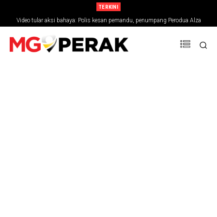
TERKINI
Video tular aksi bahaya: Polis kesan pemandu, penumpang Perodua Alza