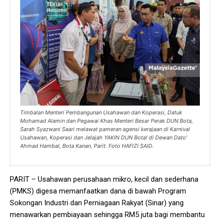
Timbalan Menteri Pembangunan Usahawan dan Koperasi, Datuk
Mohamad Alamin dan Pegawai Khas Menteri Besar Perak DUN Bota,
Sarah Syazwani Saari melawat pameran agensi kerajaan di Karnival
Usahawan, Koperasi dan Jelajah YAKIN DUN Bota! di Dewan Dato'
Ahmad Hambal, Bota Kanan, Parit. Foto HAFIZI SAID.
PARIT – Usahawan perusahaan mikro, kecil dan sederhana
(PMKS) digesa memanfaatkan dana di bawah Program
Sokongan Industri dan Perniagaan Rakyat (Sinar) yang
menawarkan pembiayaan sehingga RM5 juta bagi membantu