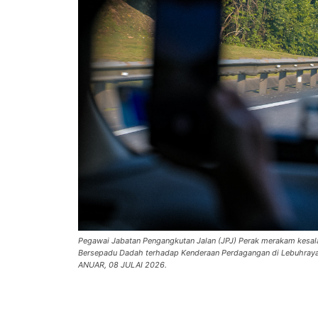
Pegawai Jabatan Pengangkutan Jalan (JPJ) Perak merakam kesa
Bersepadu Dadah terhadap Kenderaan Perdagangan di Lebuhraya 
ANUAR, 08 JULAI 2026.