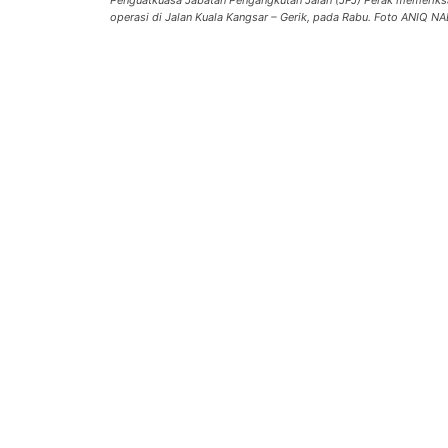
Penguatkuasa Jabatan Pengangkutan Jalan (JPJ) Perak memerik
operasi di Jalan Kuala Kangsar – Gerik, pada Rabu. Foto ANIQ 