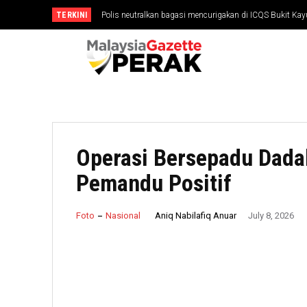
TERKINI
Polis neutralkan bagasi mencurigakan di ICQS Bukit Ka
Operasi Bersepadu Dada
Pemandu Positif
Aniq Nabilafiq Anuar
Foto
Nasional
July 8, 2026