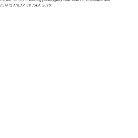
sa lesen memandu seorang penunggang motosikal ketika menjalankan
NABILAFIQ ANUAR, 08 JULAI 2026.