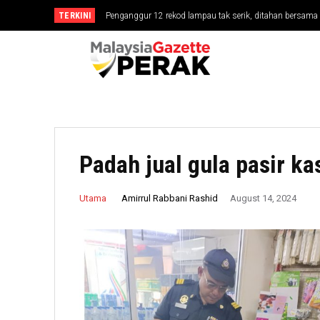
TERKINI
Penganggur 12 rekod lampau tak serik, ditahan bersa
Padah jual gula pasir k
Amirrul Rabbani Rashid
Utama
August 14, 2024