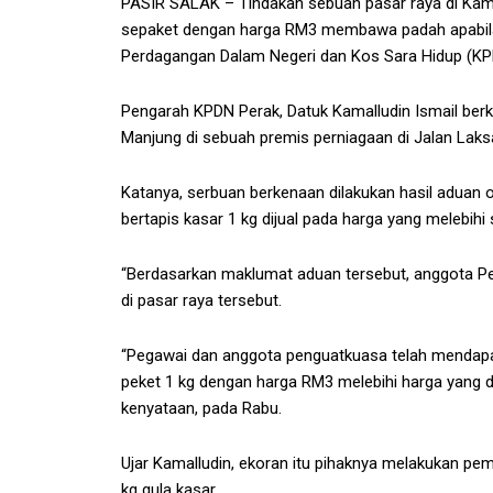
PASIR SALAK – Tindakan sebuah pasar raya di Kampun
sepaket dengan harga RM3 membawa padah apabila
Perdagangan Dalam Negeri dan Kos Sara Hidup (KP
Pengarah KPDN Perak, Datuk Kamalludin Ismail berk
Manjung di sebuah premis perniagaan di Jalan Laks
Katanya, serbuan berkenaan dilakukan hasil aduan
bertapis kasar 1 kg dijual pada harga yang melebih
“Berdasarkan maklumat aduan tersebut, anggota 
di pasar raya tersebut.
“Pegawai dan anggota penguatkuasa telah mendapati 
peket 1 kg dengan harga RM3 melebihi harga yang di
kenyataan, pada Rabu.
Ujar Kamalludin, ekoran itu pihaknya melakukan p
kg gula kasar.