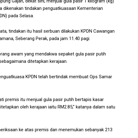
g Gajah, dekat sini, menjual gula pasir 1 kilogram (kg)
 dikenakan tindakan penguatkuasaan Kementerian
DN) pada Selasa.
ata, tindakan itu hasil serbuan dilakukan KPDN Cawangan
amana, Seberang Perak, pada jam 11.40 pagi.
 orang awam yang mendakwa sepaket gula pasir putih
i sebagaimana ditetapkan kerajaan.
Penguatkuasa KPDN telah bertindak membuat Ops Samar
premis itu menjual gula pasir putih bertapis kasar
tetapkan oleh kerajaan iaitu RM2.85,” katanya dalam satu
emeriksaan ke atas premis dan menemukan sebanyak 213