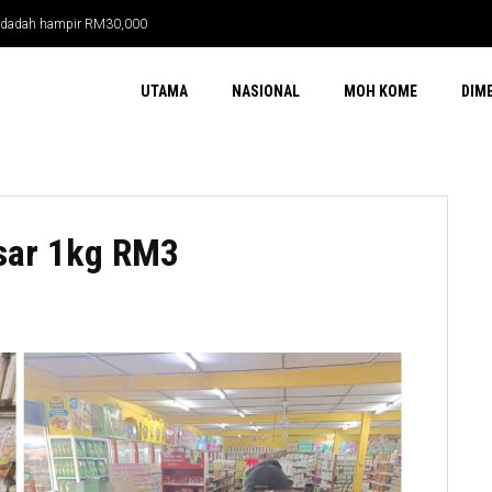
ma dadah hampir RM30,000
UTAMA
NASIONAL
MOH KOME
DIM
asar 1kg RM3