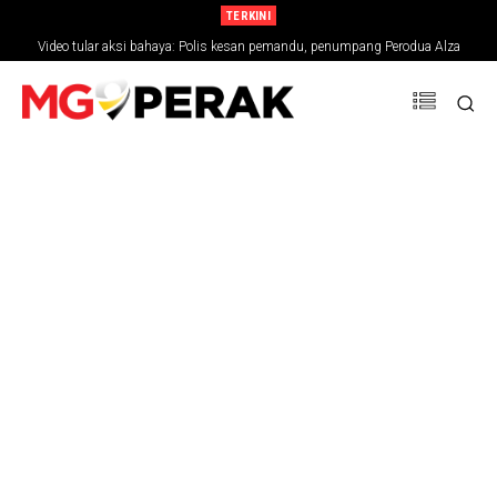
TERKINI
Video tular aksi bahaya: Polis kesan pemandu, penumpang Perodua Alza
MGPerak: Belia Ejen Perubahan Masa Kini, Penentu Hala Tuju Negara