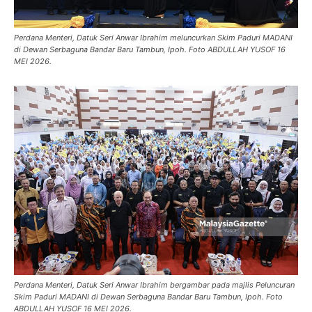
Perdana Menteri, Datuk Seri Anwar Ibrahim meluncurkan Skim Paduri MADANI
di Dewan Serbaguna Bandar Baru Tambun, Ipoh. Foto ABDULLAH YUSOF 16
MEI 2026.
Perdana Menteri, Datuk Seri Anwar Ibrahim bergambar pada majlis Peluncuran
Skim Paduri MADANI di Dewan Serbaguna Bandar Baru Tambun, Ipoh. Foto
ABDULLAH YUSOF 16 MEI 2026.