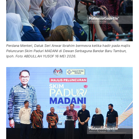
Perdana Menteri, Datuk Seri Anwar Ibrahim bermesra ketika hadir pada majlis
Peluncuran Skim Paduri MADANI di Dewan Serbaguna Bandar Baru Tambun,
Ipoh. Foto ABDULLAH YUSOF 16 MEI 2026.