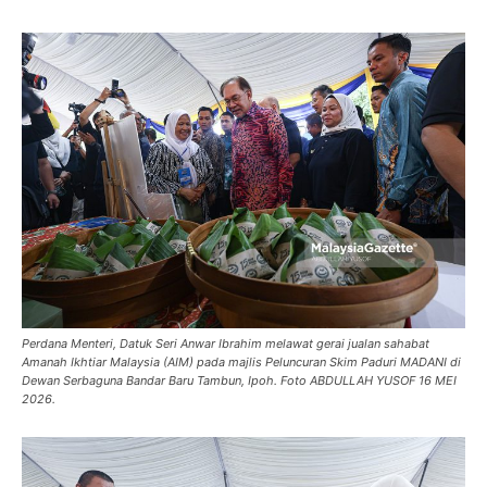
Perdana Menteri, Datuk Seri Anwar Ibrahim melawat gerai jualan sahabat
Amanah Ikhtiar Malaysia (AIM) pada majlis Peluncuran Skim Paduri MADANI di
Dewan Serbaguna Bandar Baru Tambun, Ipoh. Foto ABDULLAH YUSOF 16 MEI
2026.