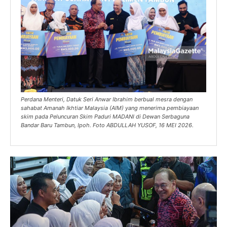
Perdana Menteri, Datuk Seri Anwar Ibrahim berbual mesra dengan
sahabat Amanah Ikhtiar Malaysia (AIM) yang menerima pembiayaan
skim pada Peluncuran Skim Paduri MADANI di Dewan Serbaguna
Bandar Baru Tambun, Ipoh. Foto ABDULLAH YUSOF, 16 MEI 2026.