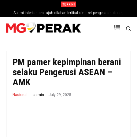
TERKINI
Suami isteri antara tujuh ditahan terlibat sindiket pengedaran dadah,
rampasan RM794,827
PM pamer kepimpinan berani
selaku Pengerusi ASEAN –
AMK
July 29, 2025
admin
Nasional