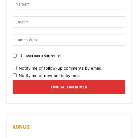
Nama:
Email:
Lama
Web:
Simpan nama dan e-mel
Notify me of follow-up comments by email.
Notify me of new posts by email.
KONGSI