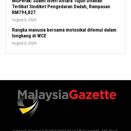
MGPerak: Suami Isteri Antara Tujuh Ditahan
Terlibat Sindiket Pengedaran Dadah, Rampasan
RM794,827
August 6, 2026
Rangka manusia bersama motosikal ditemui dalam
longkang di WCE
August 6, 2026