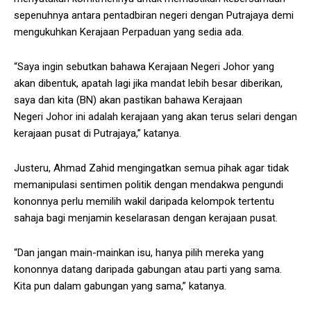
sepenuhnya antara pentadbiran negeri dengan Putrajaya demi
mengukuhkan Kerajaan Perpaduan yang sedia ada.
“Saya ingin sebutkan bahawa Kerajaan Negeri Johor yang
akan dibentuk, apatah lagi jika mandat lebih besar diberikan,
saya dan kita (BN) akan pastikan bahawa Kerajaan
Negeri Johor ini adalah kerajaan yang akan terus selari dengan
kerajaan pusat di Putrajaya,” katanya.
Justeru, Ahmad Zahid mengingatkan semua pihak agar tidak
memanipulasi sentimen politik dengan mendakwa pengundi
kononnya perlu memilih wakil daripada kelompok tertentu
sahaja bagi menjamin keselarasan dengan kerajaan pusat.
“Dan jangan main-mainkan isu, hanya pilih mereka yang
kononnya datang daripada gabungan atau parti yang sama.
Kita pun dalam gabungan yang sama,” katanya.