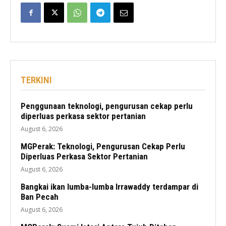
TERKINI
Penggunaan teknologi, pengurusan cekap perlu
diperluas perkasa sektor pertanian
August 6, 2026
MGPerak: Teknologi, Pengurusan Cekap Perlu
Diperluas Perkasa Sektor Pertanian
August 6, 2026
Bangkai ikan lumba-lumba Irrawaddy terdampar di
Ban Pecah
August 6, 2026