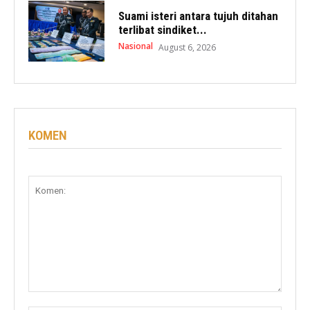
Suami isteri antara tujuh ditahan
terlibat sindiket...
Nasional
August 6, 2026
KOMEN
Komen: