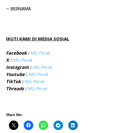
— BERNAMA
IKUTI KAMI DI MEDIA SOSIAL
Facebook :
MG Perak
X :
MG Perak
Instagram :
MG Perak
Youtube :
MG Perak
TikTok :
MG Perak
Threads :
MG Perak
Share this: