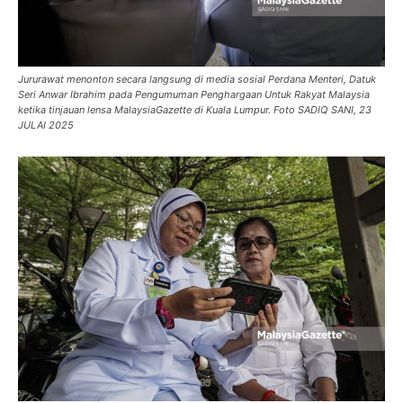
Jururawat menonton secara langsung di media sosial Perdana Menteri, Datuk
Seri Anwar Ibrahim pada Pengumuman Penghargaan Untuk Rakyat Malaysia
ketika tinjauan lensa MalaysiaGazette di Kuala Lumpur. Foto SADIQ SANI, 23
JULAI 2025