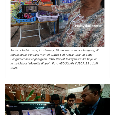
Peniaga kedai runcit, Arokiamary, 70 menonton secara langsung di
media sosial Perdana Menteri, Datuk Seri Anwar Ibrahim pada
Pengumuman Penghargaan Untuk Rakyat Malaysia ketika tinjauan
lensa MalaysiaGazette di Ipoh. Foto ABDULLAH YUSOF, 23 JULAI
2025