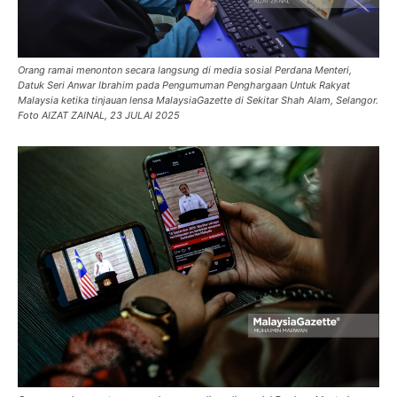
Orang ramai menonton secara langsung di media sosial Perdana Menteri,
Datuk Seri Anwar Ibrahim pada Pengumuman Penghargaan Untuk Rakyat
Malaysia ketika tinjauan lensa MalaysiaGazette di Sekitar Shah Alam, Selangor.
Foto AIZAT ZAINAL, 23 JULAI 2025