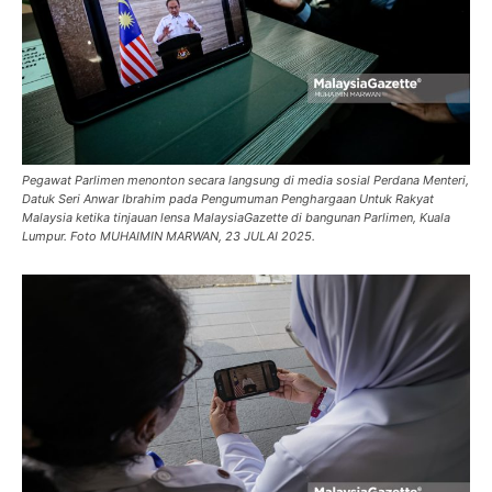
Pegawat Parlimen menonton secara langsung di media sosial Perdana Menteri,
Datuk Seri Anwar Ibrahim pada Pengumuman Penghargaan Untuk Rakyat
Malaysia ketika tinjauan lensa MalaysiaGazette di bangunan Parlimen, Kuala
Lumpur. Foto MUHAIMIN MARWAN, 23 JULAI 2025.