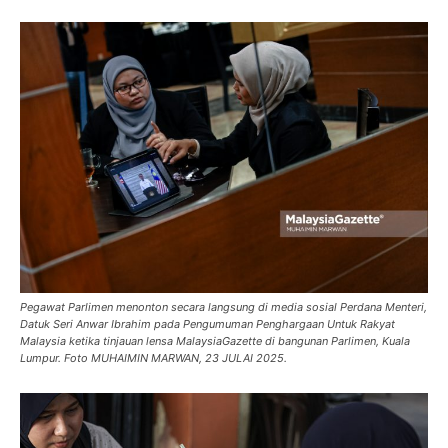
Pegawat Parlimen menonton secara langsung di media sosial Perdana Menteri,
Datuk Seri Anwar Ibrahim pada Pengumuman Penghargaan Untuk Rakyat
Malaysia ketika tinjauan lensa MalaysiaGazette di bangunan Parlimen, Kuala
Lumpur. Foto MUHAIMIN MARWAN, 23 JULAI 2025.