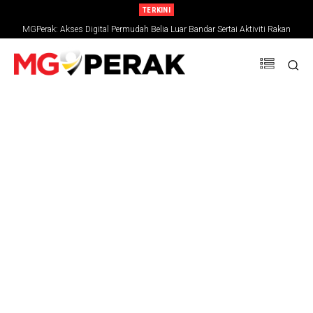
TERKINI
MGPerak: Akses Digital Permudah Belia Luar Bandar Sertai Aktiviti Rakan
Belia ejen perubahan masa kini, penentu hala tuju negara
Muda