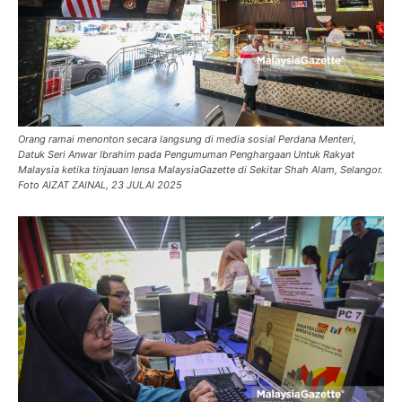
Orang ramai menonton secara langsung di media sosial Perdana Menteri,
Datuk Seri Anwar Ibrahim pada Pengumuman Penghargaan Untuk Rakyat
Malaysia ketika tinjauan lensa MalaysiaGazette di Sekitar Shah Alam, Selangor.
Foto AIZAT ZAINAL, 23 JULAI 2025