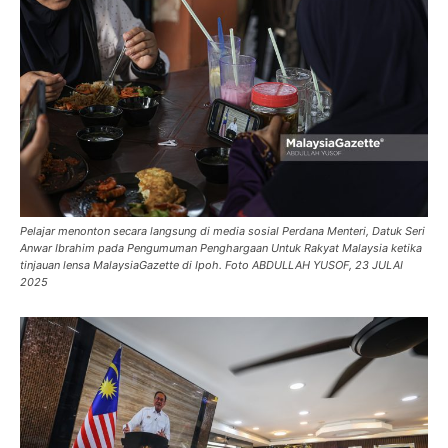
Pelajar menonton secara langsung di media sosial Perdana Menteri, Datuk Seri
Anwar Ibrahim pada Pengumuman Penghargaan Untuk Rakyat Malaysia ketika
tinjauan lensa MalaysiaGazette di Ipoh. Foto ABDULLAH YUSOF, 23 JULAI
2025