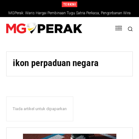
TERKINI
MGPerak: Waris Hargai Pembinaan Tugu Satria Perkasa, Pengorbanan Wira
Negara Terus Dikenang
ikon perpaduan negara
Tiada artikel untuk dipaparkan