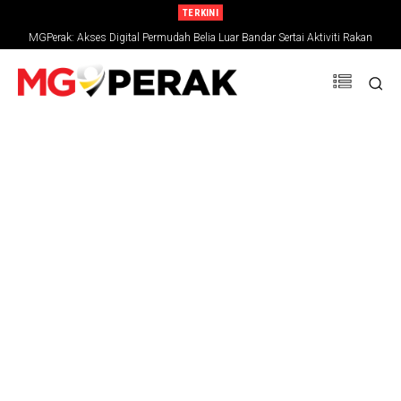
TERKINI
MGPerak: Akses Digital Permudah Belia Luar Bandar Sertai Aktiviti Rakan
Belia ejen perubahan masa kini, penentu hala tuju negara
Muda