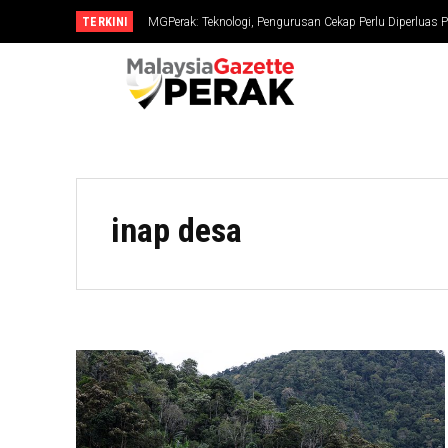
TERKINI
MGPerak: Teknologi, Pengurusan Cekap Perlu Diperluas P
inap desa