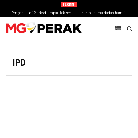
TERKINI
Penganggur 12 rekod lampau tak serik, ditahan bersama dadah hampir
RM30,000
IPD