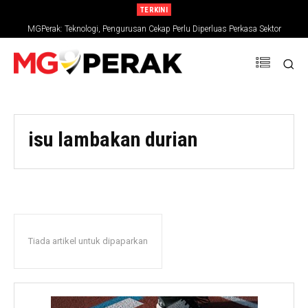
TERKINI
MGPerak: Teknologi, Pengurusan Cekap Perlu Diperluas Perkasa Sektor
Pertanian
isu lambakan durian
Tiada artikel untuk dipaparkan