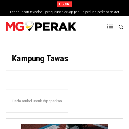
TERKINI
Penggunaan teknologi, pengurusan cekap perlu diperluas perkasa sektor
pertanian
Kampung Tawas
Tiada artikel untuk dipaparkan