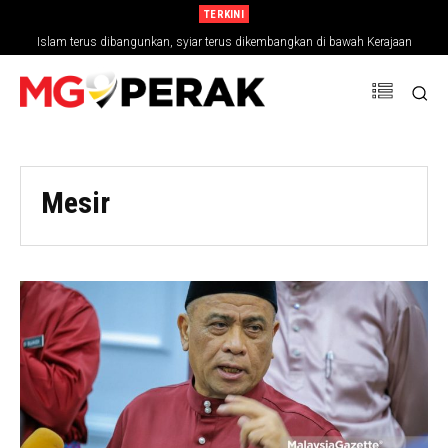
TERKINI
Islam terus dibangunkan, syiar terus dikembangkan di bawah Kerajaan
Madani – Yadim
Mesir