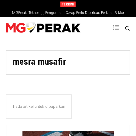
TERKINI
MGPerak: Teknologi, Pengurusan Cekap Perlu Diperluas Perkasa Sektor
Pertanian
mesra musafir
Tiada artikel untuk dipaparkan