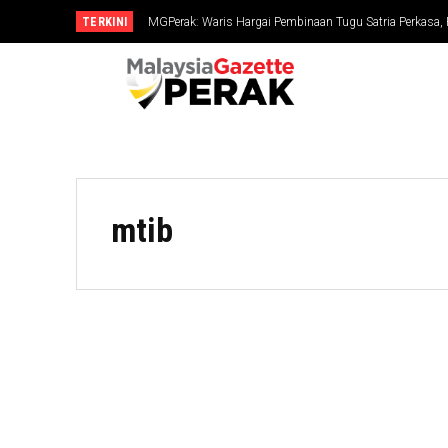
TERKINI
MGPerak: Waris Hargai Pembinaan Tugu Satria Perkasa,
Dikenang
mtib