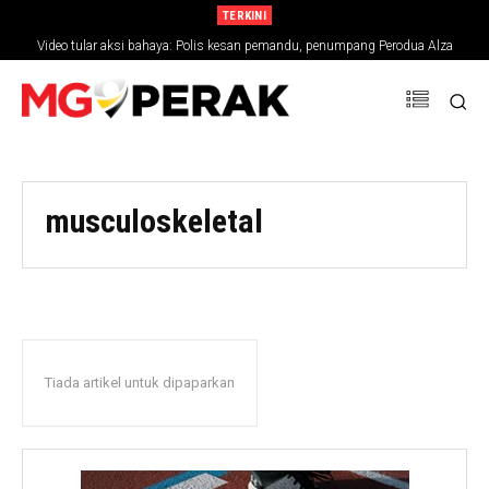
TERKINI
Video tular aksi bahaya: Polis kesan pemandu, penumpang Perodua Alza
musculoskeletal
Tiada artikel untuk dipaparkan