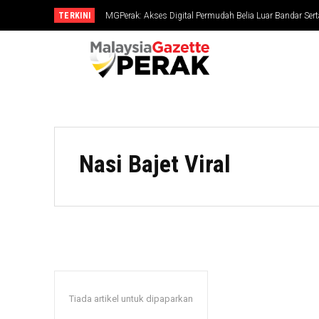
TERKINI
MGPerak: Akses Digital Permudah Belia Luar Bandar Sert
Nasi Bajet Viral
Tiada artikel untuk dipaparkan