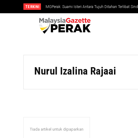
TERKINI
MGPerak: Suami Isteri Antara Tujuh Ditahan Terlibat Si
RM794,827
Nurul Izalina Rajaai
Tiada artikel untuk dipaparkan