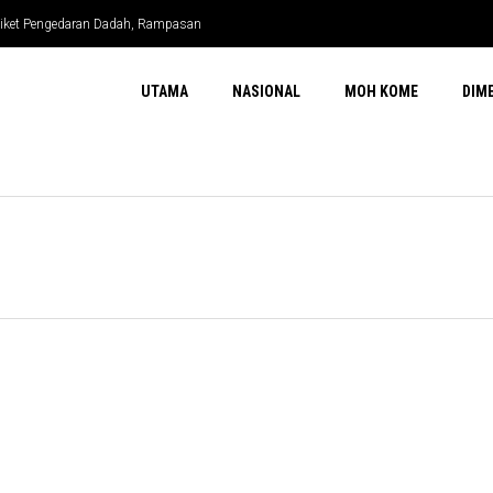
ndiket Pengedaran Dadah, Rampasan
UTAMA
NASIONAL
MOH KOME
DIM