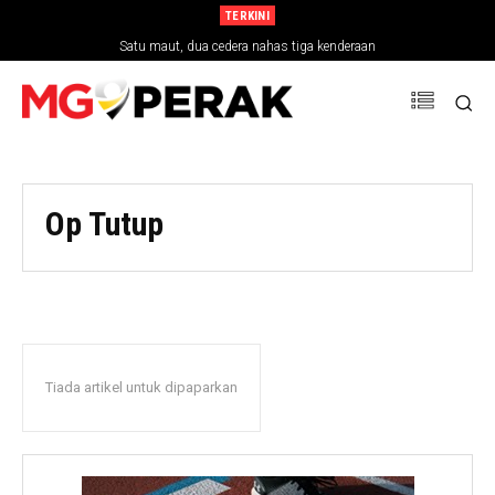
TERKINI
Satu maut, dua cedera nahas tiga kenderaan
Op Tutup
Tiada artikel untuk dipaparkan