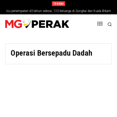
TERKINI
Isu penempatan 40 tahun selesai, 120 keluarga di Sungkai dan Kuala Bikam
terima geran tanah
Operasi Bersepadu Dadah