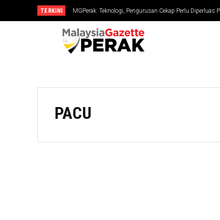
TERKINI
MGPerak: Teknologi, Pengurusan Cekap Perlu Diperluas P
PACU