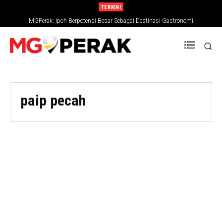
TERKINI
MGPerak: Ipoh Berpotensi Besar Sebagai Destinasi Gastronomi
paip pecah