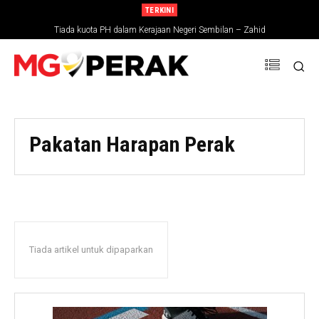
TERKINI
Tiada kuota PH dalam Kerajaan Negeri Sembilan – Zahid
Pakatan Harapan Perak
Tiada artikel untuk dipaparkan