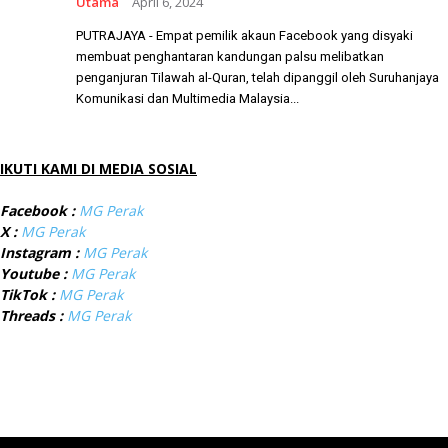
Utama
April 6, 2024
PUTRAJAYA - Empat pemilik akaun Facebook yang disyaki
membuat penghantaran kandungan palsu melibatkan
penganjuran Tilawah al-Quran, telah dipanggil oleh Suruhanjaya
Komunikasi dan Multimedia Malaysia...
IKUTI KAMI DI MEDIA SOSIAL
Facebook :
MG Perak
X :
MG Perak
Instagram :
MG Perak
Youtube :
MG Perak
TikTok :
MG Perak
Threads :
MG Perak