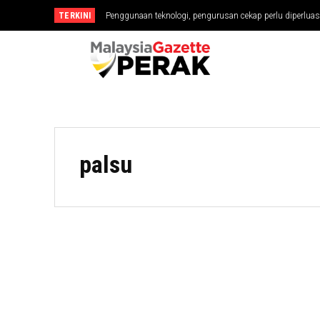
TERKINI
Penggunaan teknologi, pengurusan cekap perlu diperluas
palsu