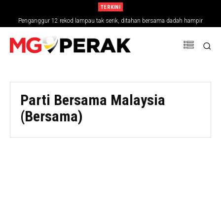
TERKINI
Penganggur 12 rekod lampau tak serik, ditahan bersama dadah hampir
RM30,000
Parti Bersama Malaysia
(Bersama)