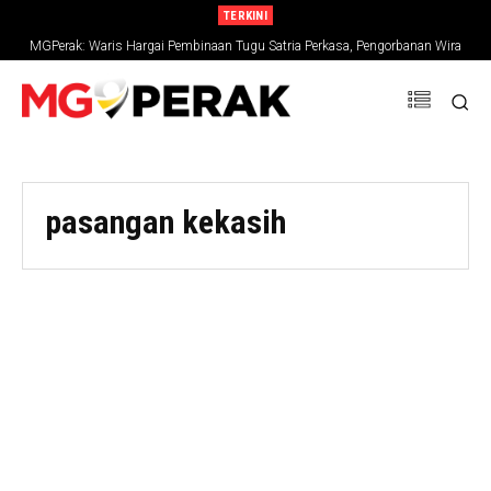
TERKINI
MGPerak: Waris Hargai Pembinaan Tugu Satria Perkasa, Pengorbanan Wira
Negara Terus Dikenang
pasangan kekasih