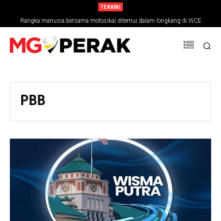
TERKINI
Rangka manusia bersama motosikal ditemui dalam longkang di WCE
PBB