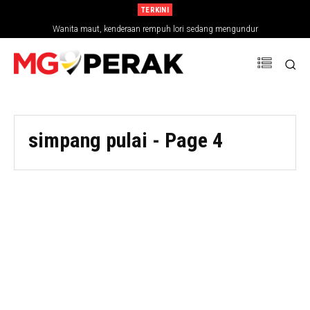
TERKINI
Wanita maut, kenderaan rempuh lori sedang mengundur
simpang pulai
- Page 4