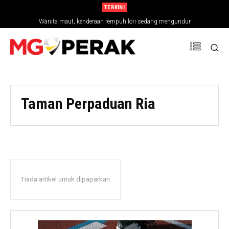
TERKINI
Wanita maut, kenderaan rempuh lori sedang mengundur
Taman Perpaduan Ria
Tiada artikel untuk dipaparkan