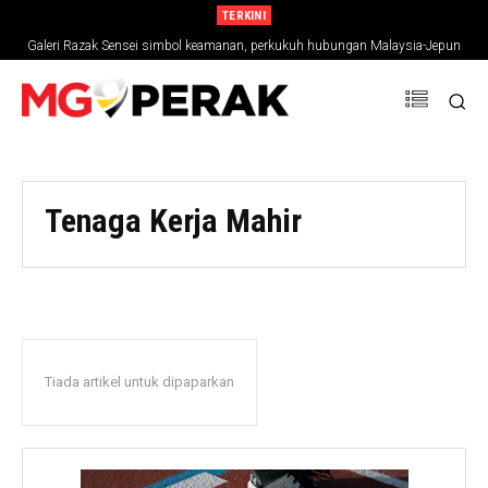
TERKINI
Galeri Razak Sensei simbol keamanan, perkukuh hubungan Malaysia-Jepun
4 individu ditahan dalam Ops Kontraban Mega sekitar Gerik, Pengkalan Hulu
Tenaga Kerja Mahir
Tiada artikel untuk dipaparkan