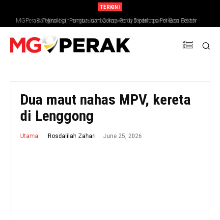
TERKINI
MGPerak: Teknologi, Pengurusan Cekap Perlu Diperluas Perkasa Sektor
Bangkai ikan lumba-lumba Irrawaddy terdampar di Ban Pecah
Pertanian
Dua maut nahas MPV, kereta
di Lenggong
June 25, 2026
Rosdalilah Zahari
Utama